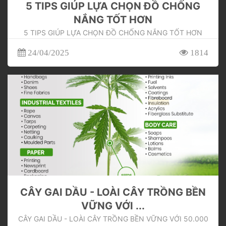
5 TIPS GIÚP LỰA CHỌN ĐỒ CHỐNG
NẮNG TỐT HƠN
5 TIPS GIÚP LỰA CHỌN ĐỒ CHỐNG NẮNG TỐT HƠN
24/04/2025
1814
CÂY GAI DẦU - LOÀI CÂY TRỒNG BỀN
VỮNG VỚI ...
CÂY GAI DẦU - LOÀI CÂY TRỒNG BỀN VỮNG VỚI 50.000