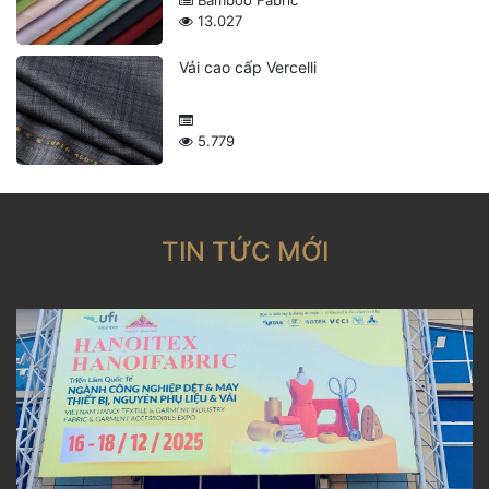
Bamboo Fabric
13.027
Vải cao cấp Vercelli
5.779
TIN TỨC MỚI