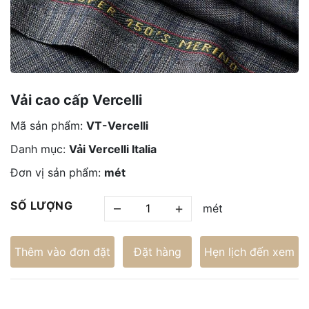
Vải cao cấp Vercelli
Mã sản phẩm:
VT-Vercelli
Danh mục:
Vải Vercelli Italia
Đơn vị sản phẩm:
mét
SỐ LƯỢNG
–
+
mét
Thêm vào đơn đặt
Đặt hàng
Hẹn lịch đến xem