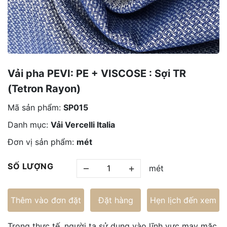
Vải pha PEVI: PE + VISCOSE : Sợi TR
(Tetron Rayon)
Mã sản phẩm:
SP015
Danh mục:
Vải Vercelli Italia
Đơn vị sản phẩm:
mét
SỐ LƯỢNG
–
+
mét
Thêm vào đơn đặt
Đặt hàng
Hẹn lịch đến xem
Trong thực tế, người ta sử dụng vào lĩnh vực may mặc