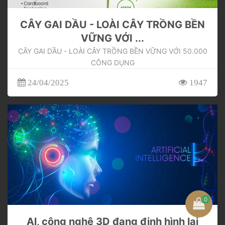
CÂY GAI DẦU - LOÀI CÂY TRỒNG BỀN
VỮNG VỚI ...
CÂY GAI DẦU - LOÀI CÂY TRỒNG BỀN VỮNG VỚI 50.000
CÔNG DỤNG
24/04/2025
1947
0
Al, công nghệ 3D đang định hình lại